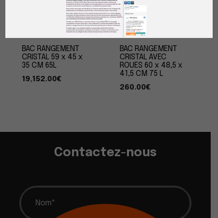
BAC RANGEMENT
BAC RANGEMENT
CRISTAL 59 x 45 x
CRISTAL AVEC
35 CM 65L
ROUES 60 x 48,5 x
41,5 CM 75 L
19,152.00
€
260.00
€
Contactez-nous