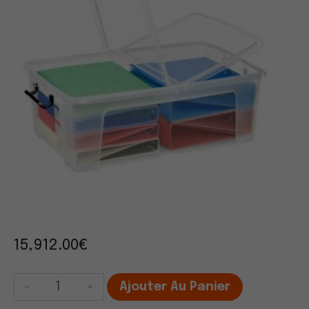
15,912.00
€
quantité
Ajouter Au Panier
de