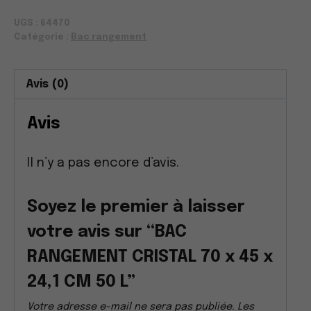
BAC
UGS :
64470
RANGEMENT
Catégorie :
Bac rangement
CRISTAL
70
Avis (0)
x
45
Avis
x
24,1
Il n’y a pas encore d’avis.
CM
50
Soyez le premier à laisser
L
votre avis sur “BAC
RANGEMENT CRISTAL 70 x 45 x
24,1 CM 50 L”
Votre adresse e-mail ne sera pas publiée.
Les